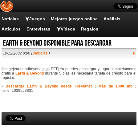
Noticias
Juegos
Mejores juegos online
Análisis
Artículos
Entrevistas
Vídeos
Regalos
Earth & Beyond disponible para descargar
10/12/2002 0:00 (
Noticias
)
0
[image|earthandbeyond.jpg|LEFT] Ya puedes descargar y jugar completamente
gratis a
Earth & Beyond
durante 5 dias, es necesaria tarjeta de crédito para el
registro.
-
Descargar Earth & Beyond desde FilePlanet ( Más de 1000 mb )
[time=1039553831