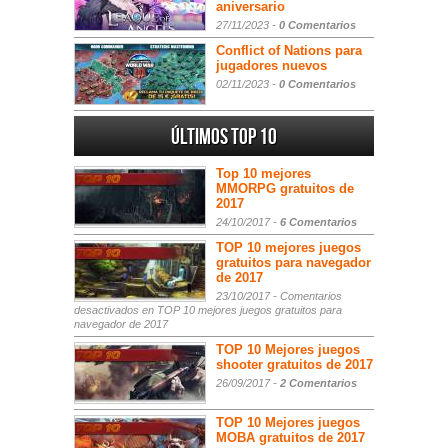
aniversario
27/11/2023 -
0 Comentarios
Conflict of Nations para
jugadores nuevos
02/11/2023 -
0 Comentarios
Últimos Top 10
Top 10 mejores
MMORPG gratuitos de
2017
24/10/2017 -
6 Comentarios
TOP 10 mejores juegos
gratuitos para navegador
de 2017
23/10/2017 -
Comentarios
desactivados
en TOP 10 mejores juegos gratuitos para
navegador de 2017
TOP 10 Mejores juegos
shooter gratuitos de 2017
26/09/2017 -
2 Comentarios
TOP 10 Mejores juegos
MOBA gratuitos de 2017