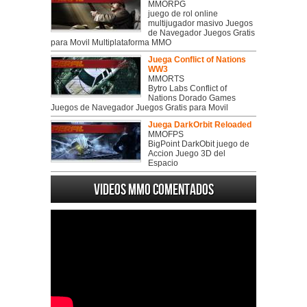
MMORPG
juego de rol online
multijugador masivo Juegos
de Navegador Juegos Gratis
para Movil Multiplataforma MMO
Juega Conflict of Nations
WW3
MMORTS
Bytro Labs Conflict of
Nations Dorado Games
Juegos de Navegador Juegos Gratis para Movil
Juega DarkOrbit Reloaded
MMOFPS
BigPoint DarkObit juego de
Accion Juego 3D del
Espacio
Videos MMO Comentados