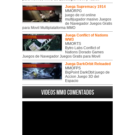
Juega Supremacy 1914
MMORPG
juego de rol online
multijugador masivo Juegos
de Navegador Juegos Gratis
para Movil Multiplataforma MMO
Juega Conflict of Nations
WW3
MMORTS
Bytro Labs Conflict of
Nations Dorado Games
Juegos de Navegador Juegos Gratis para Movil
Juega DarkOrbit Reloaded
MMOFPS
BigPoint DarkObit juego de
Accion Juego 3D del
Espacio
Videos MMO Comentados