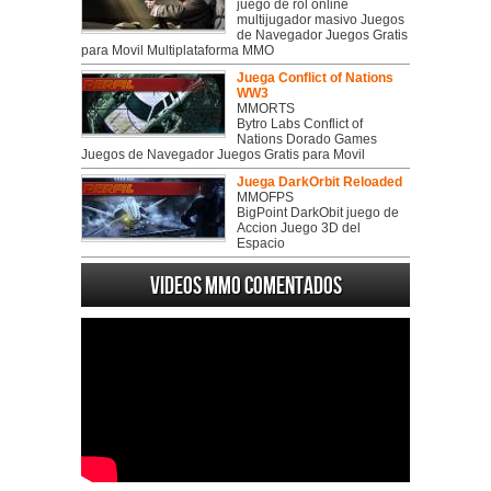
juego de rol online
multijugador masivo Juegos
de Navegador Juegos Gratis
para Movil Multiplataforma MMO
Juega Conflict of Nations
WW3
MMORTS
Bytro Labs Conflict of
Nations Dorado Games
Juegos de Navegador Juegos Gratis para Movil
Juega DarkOrbit Reloaded
MMOFPS
BigPoint DarkObit juego de
Accion Juego 3D del
Espacio
Videos MMO Comentados