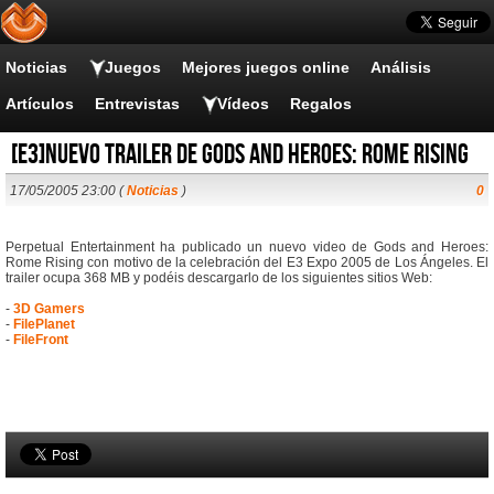
Noticias
Juegos
Mejores juegos online
Análisis
Artículos
Entrevistas
Vídeos
Regalos
[E3]Nuevo trailer de Gods and Heroes: Rome Rising
17/05/2005 23:00 (
Noticias
)
0
Perpetual Entertainment ha publicado un nuevo video de Gods and Heroes:
Rome Rising con motivo de la celebración del E3 Expo 2005 de Los Ángeles. El
trailer ocupa 368 MB y podéis descargarlo de los siguientes sitios Web:
-
3D Gamers
-
FilePlanet
-
FileFront