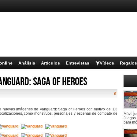
online
Análisis
Artículos
Entrevistas
Vídeos
Regalos
Vanguard: Saga of Heroes
0
de nuevas imágenes de Vanguard: Saga of Heroes con motivo del E3
localizaciones, como monstruos, personajes y escenas de combate de
Móvil j
Juegos 
para mó