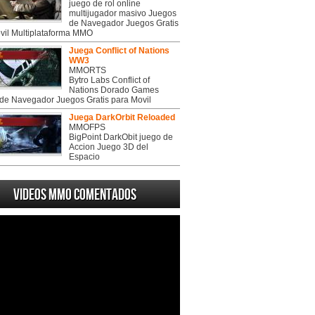
juego de rol online
multijugador masivo Juegos
de Navegador Juegos Gratis
vil Multiplataforma MMO
Juega Conflict of Nations
WW3
MMORTS
Bytro Labs Conflict of
Nations Dorado Games
de Navegador Juegos Gratis para Movil
Juega DarkOrbit Reloaded
MMOFPS
BigPoint DarkObit juego de
Accion Juego 3D del
Espacio
Videos MMO Comentados