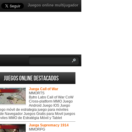
Juegos online multijugador
Juegos online destacados
Juega Call of War
MMORTS
Bytro Labs Call of War CoW
Cross-platform MMO Juego
Android Juego IOS Juego
uego móvil de estrategia juego para móviles
de Navegador Juegos Gratis para Movil juegos
viles MMO de Estratégia Móvil y Tablet
Juega Supremacy 1914
MMORPG