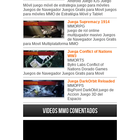
Android Juego IOS Juego
Móvil juego móvil de estrategia juego para móviles
Juegos de Navegador Juegos Gratis para Movil juegos
para móviles MMO de Estratégia Móvil y Tablet
Juega Supremacy 1914
MMORPG
juego de rol online
multijugador masivo Juegos
de Navegador Juegos Gratis
para Movil Multiplataforma MMO
Juega Conflict of Nations
WW3
MMORTS
Bytro Labs Conflict of
Nations Dorado Games
Juegos de Navegador Juegos Gratis para Movil
Juega DarkOrbit Reloaded
MMOFPS
BigPoint DarkObit juego de
Accion Juego 3D del
Espacio
Videos MMO Comentados