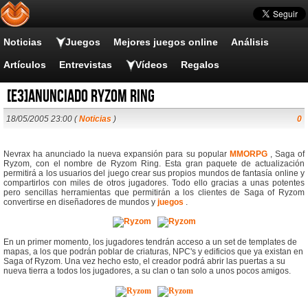
Noticias
Juegos
Mejores juegos online
Análisis
Artículos
Entrevistas
Vídeos
Regalos
[E3]Anunciado Ryzom Ring
18/05/2005 23:00 (
Noticias
)
0
Nevrax ha anunciado la nueva expansión para su popular
MMORPG
, Saga of
Ryzom, con el nombre de Ryzom Ring. Esta gran paquete de actualización
permitirá a los usuarios del juego crear sus propios mundos de fantasía online y
compartirlos con miles de otros jugadores. Todo ello gracias a unas potentes
pero sencillas herramientas que permitirán a los clientes de Saga of Ryzom
convertirse en diseñadores de mundos y
juegos
.
En un primer momento, los jugadores tendrán acceso a un set de templates de
mapas, a los que podrán poblar de criaturas, NPC's y edificios que ya existan en
Saga of Ryzom. Una vez hecho esto, el creador podrá abrir las puertas a su
nueva tierra a todos los jugadores, a su clan o tan solo a unos pocos amigos.