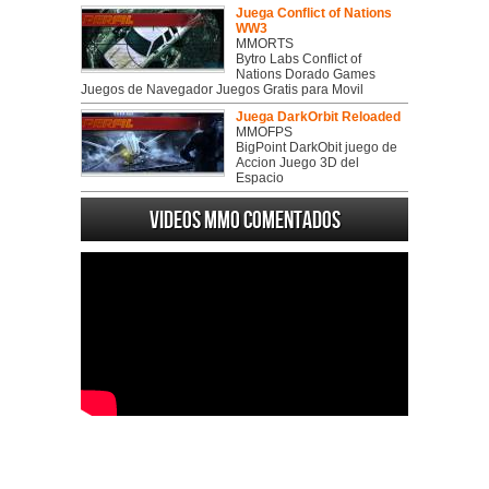
Juega Conflict of Nations
WW3
MMORTS
Bytro Labs Conflict of
Nations Dorado Games
Juegos de Navegador Juegos Gratis para Movil
Juega DarkOrbit Reloaded
MMOFPS
BigPoint DarkObit juego de
Accion Juego 3D del
Espacio
Videos MMO Comentados