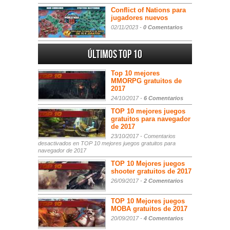
Conflict of Nations para
jugadores nuevos
02/11/2023 -
0 Comentarios
Últimos Top 10
Top 10 mejores
MMORPG gratuitos de
2017
24/10/2017 -
6 Comentarios
TOP 10 mejores juegos
gratuitos para navegador
de 2017
23/10/2017 -
Comentarios
desactivados
en TOP 10 mejores juegos gratuitos para
navegador de 2017
TOP 10 Mejores juegos
shooter gratuitos de 2017
26/09/2017 -
2 Comentarios
TOP 10 Mejores juegos
MOBA gratuitos de 2017
20/09/2017 -
4 Comentarios