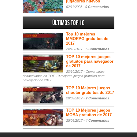
jugadores nuevos
02/11/2023 -
0 Comentarios
Últimos Top 10
Top 10 mejores
MMORPG gratuitos de
2017
24/10/2017 -
6 Comentarios
TOP 10 mejores juegos
gratuitos para navegador
de 2017
23/10/2017 -
Comentarios
desactivados
en TOP 10 mejores juegos gratuitos para
navegador de 2017
TOP 10 Mejores juegos
shooter gratuitos de 2017
26/09/2017 -
2 Comentarios
TOP 10 Mejores juegos
MOBA gratuitos de 2017
20/09/2017 -
4 Comentarios