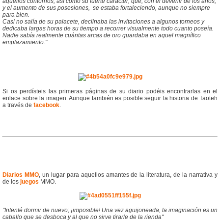
aquellos contornos, así como su fuerte carácter; que, con el devenir de los años,
y el aumento de sus posesiones, se estaba fortaleciendo, aunque no siempre
para bien.
Casi no salía de su palacete, declinaba las invitaciones a algunos torneos y
dedicaba largas horas de su tiempo a recorrer visualmente todo cuanto poseía.
Nadie sabía realmente cuántas arcas de oro guardaba en aquel magnífico
emplazamiento."
Si os perdísteis las primeras páginas de su diario podéis encontrarlas en el
enlace sobre la imagen. Aunque también es posible seguir la historia de Taoteh
a través de
facebook
.
Diarios MMO
, un lugar para aquellos amantes de la literatura, de la narrativa y
de los
juegos
MMO.
"Intenté dormir de nuevo; ¡imposible! Una vez aguijoneada, la imaginación es un
caballo que se desboca y al que no sirve tirarle de la rienda"