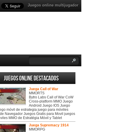
Juegos online multijugador
Juegos online destacados
Juega Call of War
MMORTS
Bytro Labs Call of War CoW
Cross-platform MMO Juego
Android Juego IOS Juego
uego móvil de estrategia juego para móviles
de Navegador Juegos Gratis para Movil juegos
viles MMO de Estratégia Móvil y Tablet
Juega Supremacy 1914
MMORPG