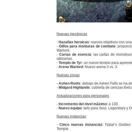
Nuevas mecánicas
-
Hazañas heroicas
: nuevos objetivos con un
-
Glifos para monturas de combate
: proporc
Warlord.
-
Cartas de esencia
: las cartas de monstruo
utilizarlas.
-
Templo de Tyr
: un nuevo templo para aprende
-
Arena Warlord
: Nuevo arena 3 vs. 3.
Nuevas zonas
-
Ashen Roots
: debajo de Ashen Falls se ha 
-
Midgard Highlands
: cubierta de cenizas tóxic
Actualizaciones para personajes
-
Incremento del nivel máximo
: a 130.
-
Nuevo equipo
: sets para Soul, Legendary y O
Nuevas instancias
-
Cinco nuevas instancias
: Fjalar’s Golde
Temple.