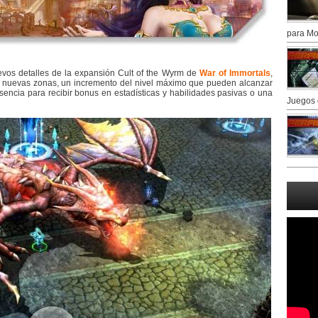
para Mo
evos detalles de la expansión Cult of the Wyrm de
War of Immortals
,
, nuevas zonas, un incremento del nivel máximo que pueden alcanzar
sencia para recibir bonus en estadísticas y habilidades pasivas o una
Juegos 