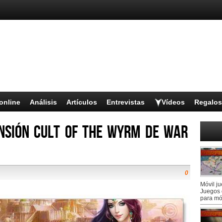
online
Análisis
Artículos
Entrevistas
Vídeos
Regalos
nsión Cult of the Wyrm de War
0
Móvil j
Juegos 
para mó