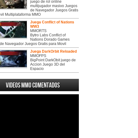
juego de rol online
multijugador masivo Juegos
de Navegador Juegos Gratis
vil Multiplataforma MMO
Juega Conflict of Nations
WW3
MMORTS
Bytro Labs Conflict of
Nations Dorado Games
de Navegador Juegos Gratis para Movil
Juega DarkOrbit Reloaded
MMOFPS
BigPoint DarkObit juego de
Accion Juego 3D del
Espacio
Videos MMO Comentados