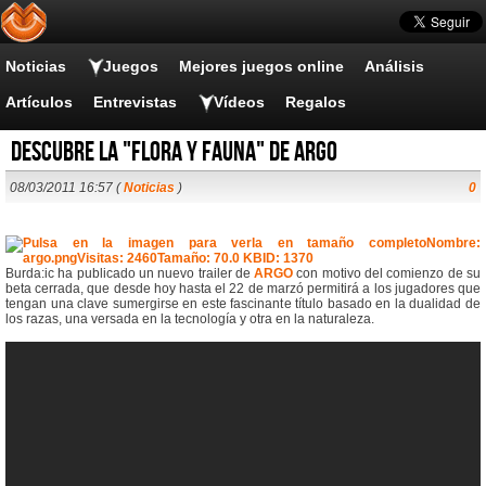
Noticias
Juegos
Mejores juegos online
Análisis
Artículos
Entrevistas
Vídeos
Regalos
Descubre la "Flora y Fauna" de ARGO
08/03/2011 16:57 (
Noticias
)
0
Burda:ic ha publicado un nuevo trailer de
ARGO
con motivo del comienzo de su
beta cerrada, que desde hoy hasta el 22 de marzó permitirá a los jugadores que
tengan una clave sumergirse en este fascinante título basado en la dualidad de
los razas, una versada en la tecnología y otra en la naturaleza.