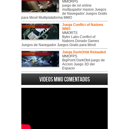
MMORPG
juego de rol online
multijugador masivo Juegos
de Navegador Juegos Gratis
para Movil Multiplataforma MMO
Juega Conflict of Nations
WW3
MMORTS
Bytro Labs Conflict of
Nations Dorado Games
Juegos de Navegador Juegos Gratis para Movil
Juega DarkOrbit Reloaded
MMOFPS
BigPoint DarkObit juego de
Accion Juego 3D del
Espacio
Videos MMO Comentados