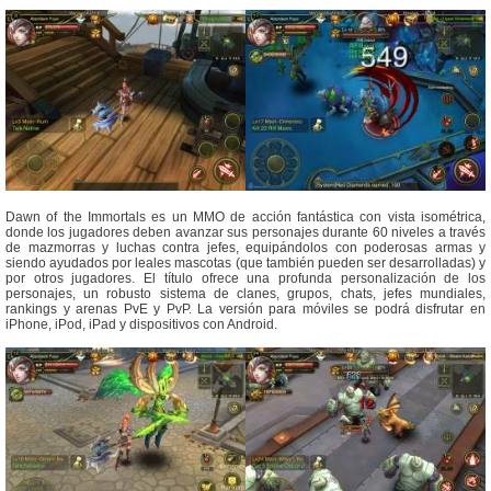
Dawn of the Immortals es un MMO de acción fantástica con vista isométrica,
donde los jugadores deben avanzar sus personajes durante 60 niveles a través
de mazmorras y luchas contra jefes, equipándolos con poderosas armas y
siendo ayudados por leales mascotas (que también pueden ser desarrolladas) y
por otros jugadores. El título ofrece una profunda personalización de los
personajes, un robusto sistema de clanes, grupos, chats, jefes mundiales,
rankings y arenas PvE y PvP. La versión para móviles se podrá disfrutar en
iPhone, iPod, iPad y dispositivos con Android.