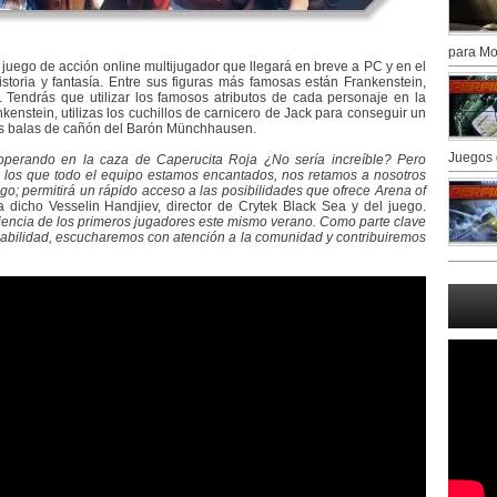
para Mo
 juego de acción online multijugador que llegará en breve a PC y en el
storia y fantasía. Entre sus figuras más famosas están Frankenstein,
Tendrás que utilizar los famosos atributos de cada personaje en la
nkenstein, utilizas los cuchillos de carnicero de Jack para conseguir un
las balas de cañón del Barón Münchhausen.
Juegos 
perando en la caza de Caperucita Roja ¿No sería increíble? Pero
 los que todo el equipo estamos encantados, nos retamos a nosotros
o; permitirá un rápido acceso a las posibilidades que ofrece Arena of
a dicho Vesselin Handjiev, director de Crytek Black Sea y del juego.
iencia de los primeros jugadores este mismo verano. Como parte clave
gabilidad, escucharemos con atención a la comunidad y contribuiremos