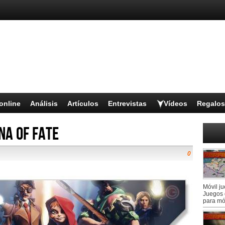
online
Análisis
Artículos
Entrevistas
Vídeos
Regalos
na of Fate
0
Móvil j
Juegos 
para mó