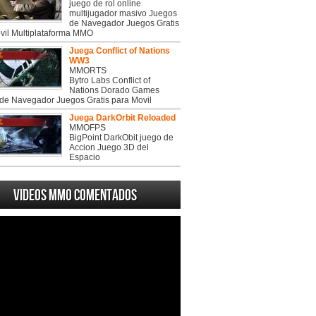
juego de rol online
multijugador masivo Juegos
de Navegador Juegos Gratis
vil Multiplataforma MMO
Juega Conflict of Nations
WW3
MMORTS
Bytro Labs Conflict of
Nations Dorado Games
de Navegador Juegos Gratis para Movil
Juega DarkOrbit Reloaded
MMOFPS
BigPoint DarkObit juego de
Accion Juego 3D del
Espacio
Videos MMO Comentados