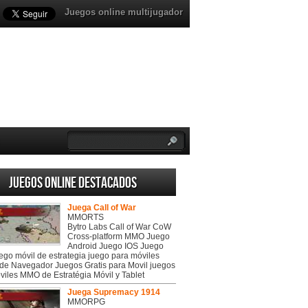
Juegos online multijugador
Juegos online destacados
Juega Call of War
MMORTS
Bytro Labs Call of War CoW
Cross-platform MMO Juego
Android Juego IOS Juego
uego móvil de estrategia juego para móviles
de Navegador Juegos Gratis para Movil juegos
viles MMO de Estratégia Móvil y Tablet
Juega Supremacy 1914
MMORPG