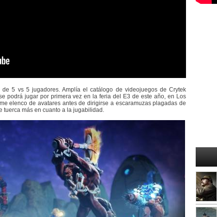
 de 5 vs 5 jugadores. Amplía el catálogo de videojuegos de Crytek
e podrá jugar por primera vez en la feria del E3 de este año, en Los
me elenco de avatares antes de dirigirse a escaramuzas plagadas de
e tuerca más en cuanto a la jugabilidad.