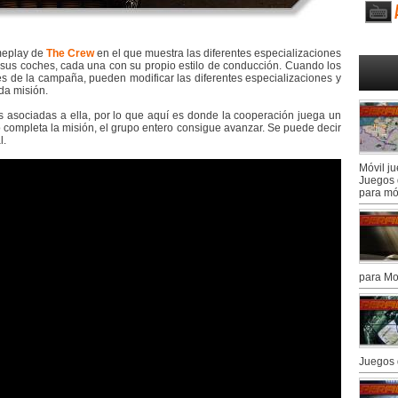
ameplay de
The Crew
en el que muestra las diferentes especializaciones
 sus coches, cada una con su propio estilo de conducción. Cuando los
s de la campaña, pueden modificar las diferentes especializaciones y
da misión.
 asociadas a ella, por lo que aquí es donde la cooperación juega un
 completa la misión, el grupo entero consigue avanzar. Se puede decir
l.
Móvil j
Juegos 
para mó
para Mo
Juegos 