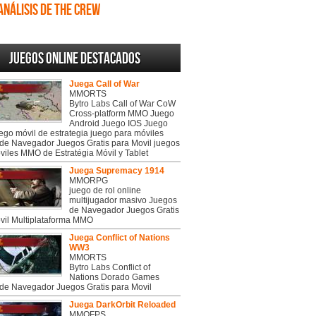
Análisis de The Crew
Juegos online destacados
Juega Call of War
MMORTS
Bytro Labs Call of War CoW
Cross-platform MMO Juego
Android Juego IOS Juego
uego móvil de estrategia juego para móviles
de Navegador Juegos Gratis para Movil juegos
viles MMO de Estratégia Móvil y Tablet
Juega Supremacy 1914
MMORPG
juego de rol online
multijugador masivo Juegos
de Navegador Juegos Gratis
vil Multiplataforma MMO
Juega Conflict of Nations
WW3
MMORTS
Bytro Labs Conflict of
Nations Dorado Games
de Navegador Juegos Gratis para Movil
Juega DarkOrbit Reloaded
MMOFPS