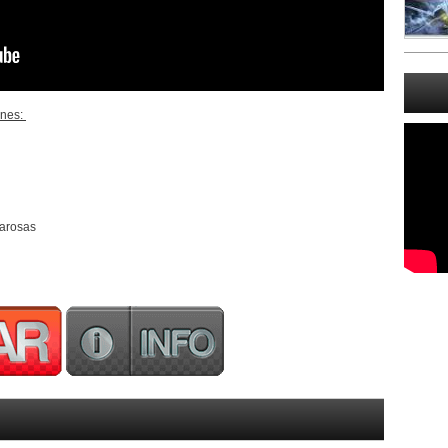
ones:
zarosas