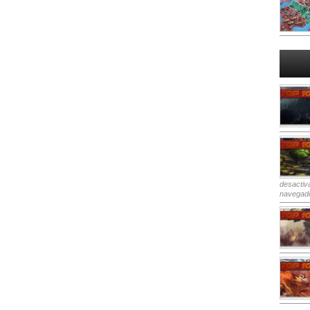
desactiv
navegad