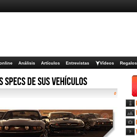
online
Análisis
Artículos
Entrevistas
Vídeos
Regalos
 Specs de sus vehículos
0