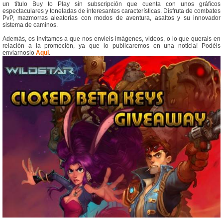
un título Buy to Play sin subscripción que cuenta con unos gráficos
espectaculares y toneladas de interesantes características. Disfruta de combates
PvP, mazmorras aleatorias con modos de aventura, asaltos y su innovador
sistema de caminos.
Además, os invitamos a que nos envieis imágenes, videos, o lo que querais en
relación a la promoción, ya que lo publicaremos en una noticia! Podéis
enviarnoslo
Aqui
.