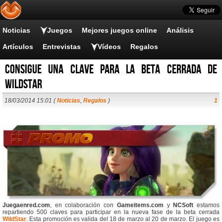
Noticias
Juegos
Mejores juegos online
Análisis
Artículos
Entrevistas
Vídeos
Regalos
Consigue una clave para la beta cerrada de
Wildstar
18/03/2014 15:01 (
Noticias
,
Regalos
)
1
Juegaenred.com
, en colaboración con
Gameitems.com
y
NCSoft
estamos
repartiendo 500 claves para participar en la nueva fase de la beta cerrada
WildStar
. Esta promoción es valida del 18 de marzo al 20 de marzo. El juego es