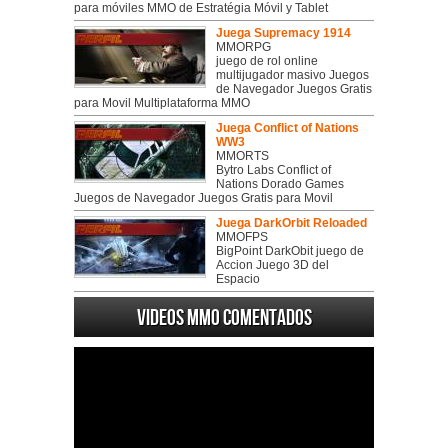
para móviles MMO de Estratégia Móvil y Tablet
Juega Supremacy 1914
MMORPG
juego de rol online
multijugador masivo Juegos
de Navegador Juegos Gratis
para Movil Multiplataforma MMO
Juega Conflict of Nations
WW3
MMORTS
Bytro Labs Conflict of
Nations Dorado Games
Juegos de Navegador Juegos Gratis para Movil
Juega DarkOrbit Reloaded
MMOFPS
BigPoint DarkObit juego de
Accion Juego 3D del
Espacio
Videos MMO Comentados