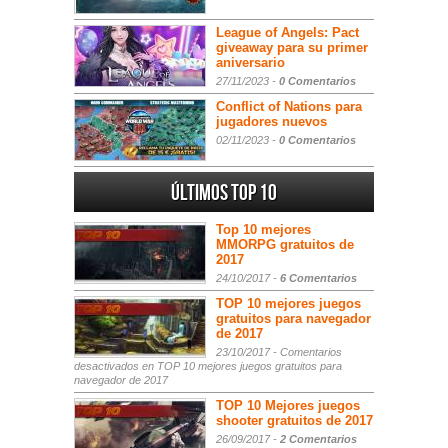
League of Angels: Pact
giveaway para su primer
aniversario
27/11/2023 -
0 Comentarios
Conflict of Nations para
jugadores nuevos
02/11/2023 -
0 Comentarios
Últimos Top 10
Top 10 mejores
MMORPG gratuitos de
2017
24/10/2017 -
6 Comentarios
TOP 10 mejores juegos
gratuitos para navegador
de 2017
23/10/2017 -
Comentarios
desactivados
en TOP 10 mejores juegos gratuitos para
navegador de 2017
TOP 10 Mejores juegos
shooter gratuitos de 2017
26/09/2017 -
2 Comentarios