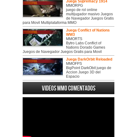
Juega Supremacy 1914
MMORPG
juego de rol online
multijugador masivo Juegos
de Navegador Juegos Gratis
para Movil Multiplataforma MMO
Juega Conflict of Nations
WW3
MMORTS
Bytro Labs Conflict of
Nations Dorado Games
Juegos de Navegador Juegos Gratis para Movil
Juega DarkOrbit Reloaded
MMOFPS
BigPoint DarkObit juego de
Accion Juego 3D del
Espacio
Videos MMO Comentados