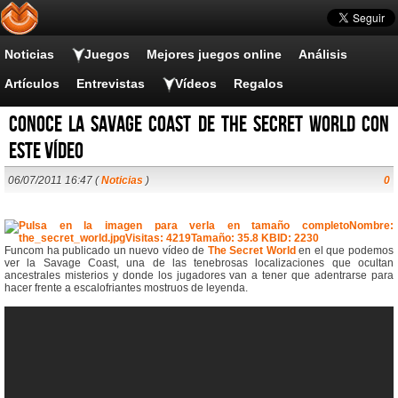
Noticias
Juegos
Mejores juegos online
Análisis
Artículos
Entrevistas
Vídeos
Regalos
Conoce la Savage Coast de The Secret World con
este vídeo
06/07/2011 16:47 (
Noticias
)
0
Funcom ha publicado un nuevo vídeo de
The Secret World
en el que podemos
ver la Savage Coast, una de las tenebrosas localizaciones que ocultan
ancestrales misterios y donde los jugadores van a tener que adentrarse para
hacer frente a escalofriantes mostruos de leyenda.