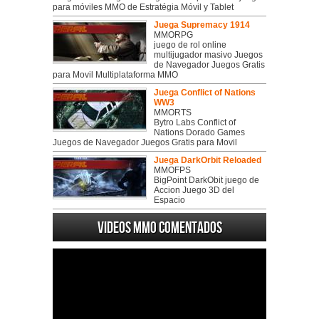
para móviles MMO de Estratégia Móvil y Tablet
Juega Supremacy 1914
MMORPG
juego de rol online
multijugador masivo Juegos
de Navegador Juegos Gratis
para Movil Multiplataforma MMO
Juega Conflict of Nations
WW3
MMORTS
Bytro Labs Conflict of
Nations Dorado Games
Juegos de Navegador Juegos Gratis para Movil
Juega DarkOrbit Reloaded
MMOFPS
BigPoint DarkObit juego de
Accion Juego 3D del
Espacio
Videos MMO Comentados