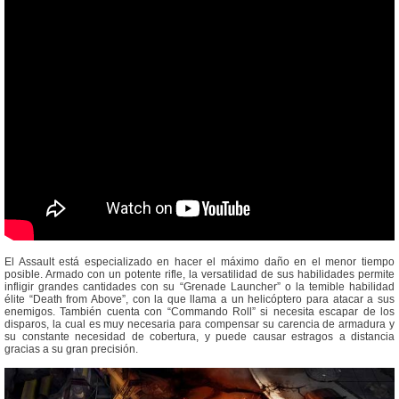
El Assault está especializado en hacer el máximo daño en el menor tiempo
posible. Armado con un potente rifle, la versatilidad de sus habilidades permite
infligir grandes cantidades con su “Grenade Launcher” o la temible habilidad
élite “Death from Above”, con la que llama a un helicóptero para atacar a sus
enemigos. También cuenta con “Commando Roll” si necesita escapar de los
disparos, la cual es muy necesaria para compensar su carencia de armadura y
su constante necesidad de cobertura, y puede causar estragos a distancia
gracias a su gran precisión.