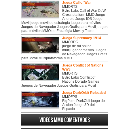
Juega Call of War
MMORTS
Bytro Labs Call of War CoW
Cross-platform MMO Juego
Android Juego IOS Juego
Móvil juego móvil de estrategia juego para móviles
Juegos de Navegador Juegos Gratis para Movil juegos
para móviles MMO de Estratégia Móvil y Tablet
Juega Supremacy 1914
MMORPG
juego de rol online
multijugador masivo Juegos
de Navegador Juegos Gratis
para Movil Multiplataforma MMO
Juega Conflict of Nations
WW3
MMORTS
Bytro Labs Conflict of
Nations Dorado Games
Juegos de Navegador Juegos Gratis para Movil
Juega DarkOrbit Reloaded
MMOFPS
BigPoint DarkObit juego de
Accion Juego 3D del
Espacio
Videos MMO Comentados