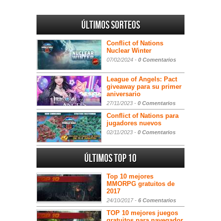
Últimos sorteos
Conflict of Nations
Nuclear Winter
07/02/2024 -
0 Comentarios
League of Angels: Pact
giveaway para su primer
aniversario
27/11/2023 -
0 Comentarios
Conflict of Nations para
jugadores nuevos
02/11/2023 -
0 Comentarios
Últimos Top 10
Top 10 mejores
MMORPG gratuitos de
2017
24/10/2017 -
6 Comentarios
TOP 10 mejores juegos
gratuitos para navegador