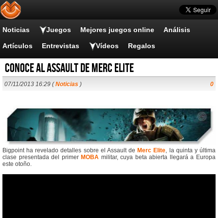
Noticias
Juegos
Mejores juegos online
Análisis
Artículos
Entrevistas
Vídeos
Regalos
Conoce al Assault de Merc Elite
07/11/2013 16:29 (
Noticias
)
0
Bigpoint ha revelado detalles sobre el Assault de
Merc Elite
, la quinta y última
clase presentada del primer
MOBA
militar, cuya beta abierta llegará a Europa
este otoño.