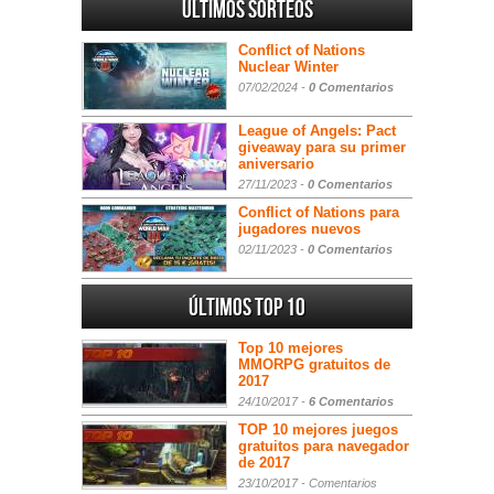
Últimos sorteos
Conflict of Nations
Nuclear Winter
07/02/2024 -
0 Comentarios
League of Angels: Pact
giveaway para su primer
aniversario
27/11/2023 -
0 Comentarios
Conflict of Nations para
jugadores nuevos
02/11/2023 -
0 Comentarios
Últimos Top 10
Top 10 mejores
MMORPG gratuitos de
2017
24/10/2017 -
6 Comentarios
TOP 10 mejores juegos
gratuitos para navegador
de 2017
23/10/2017 -
Comentarios