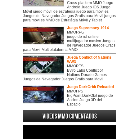
Cross-platform MMO Juego
Android Juego IOS Juego
Móvil juego móvil de estrategia juego para móviles
Juegos de Navegador Juegos Gratis para Movil juegos
para móviles MMO de Estratégia Móvil y Tablet
Juega Supremacy 1914
MMORPG
juego de rol online
multijugador masivo Juegos
de Navegador Juegos Gratis
para Movil Multiplataforma MMO
Juega Conflict of Nations
WW3
MMORTS
Bytro Labs Conflict of
Nations Dorado Games
Juegos de Navegador Juegos Gratis para Movil
Juega DarkOrbit Reloaded
MMOFPS
BigPoint DarkObit juego de
Accion Juego 3D del
Espacio
Videos MMO Comentados