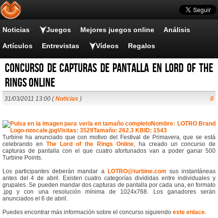
Noticias
Juegos
Mejores juegos online
Análisis
Artículos
Entrevistas
Vídeos
Regalos
Concurso de capturas de pantalla en Lord of the
Rings Online
31/03/2011 13:00 (
Noticias
)
0
Turbine ha anunciado que con motivo del Festival de Primavera, que se está
celebrando en
The Lord of the Rings Online
, ha creado un concurso de
capturas de pantalla con el que cuatro afortunados van a poder ganar 500
Turbine Points.
Los participantes deberán mandar a
LOTRO@turbine.com
sus instantáneas
antes del 4 de abril. Existen cuatro categorías divididas entre individuales y
grupales. Se pueden mandar dos capturas de pantalla por cada una, en formato
.jpg y con una resolución mínima de 1024x768. Los ganadores serán
anunciados el 6 de abril.
Puedes encontrar más información sobre el concurso siguiendo
este enlace
.