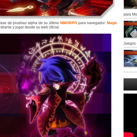
para Mo
fase de pruebas alpha de su último
MMORPG
para navegador:
Magic
strarse y jugar desde su web oficial.
Juegos 