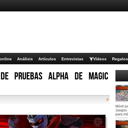
online
Análisis
Artículos
Entrevistas
Vídeos
Regalos
 de pruebas alpha de Magic
0
Móvil j
Juegos 
para mó