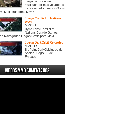
juego de rol online
multijugador masivo Juegos
de Navegador Juegos Gratis
vil Multiplataforma MMO
Juega Conflict of Nations
WW3
MMORTS
Bytro Labs Conflict of
Nations Dorado Games
de Navegador Juegos Gratis para Movil
Juega DarkOrbit Reloaded
MMOFPS
BigPoint DarkObit juego de
Accion Juego 3D del
Espacio
Videos MMO Comentados