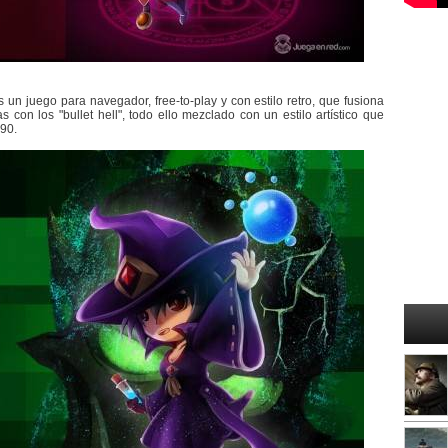
n juego para navegador, free-to-play y con estilo retro, que fusiona
 con los "bullet hell", todo ello mezclado con un estilo artístico que
 90.