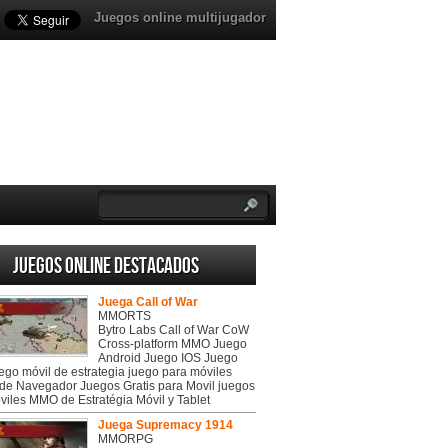
Juegos online multijugador
Juegos online destacados
Juega Call of War
MMORTS
Bytro Labs Call of War CoW
Cross-platform MMO Juego
Android Juego IOS Juego
uego móvil de estrategia juego para móviles
de Navegador Juegos Gratis para Movil juegos
viles MMO de Estratégia Móvil y Tablet
Juega Supremacy 1914
MMORPG