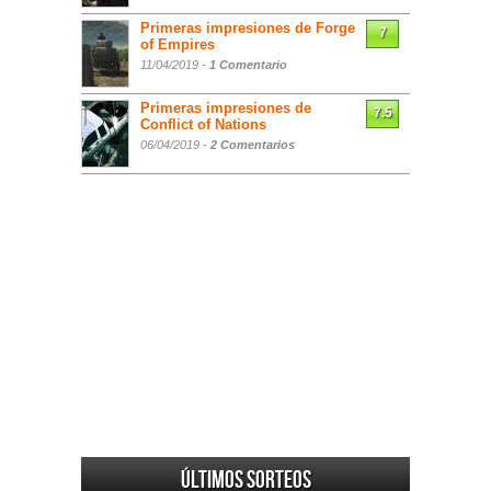
Primeras impresiones de Forge
7
of Empires
11/04/2019 -
1 Comentario
Primeras impresiones de
7.5
Conflict of Nations
06/04/2019 -
2 Comentarios
Últimos sorteos