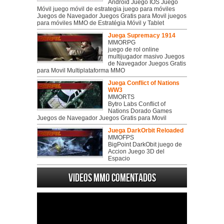
Android Juego IOS Juego
Móvil juego móvil de estrategia juego para móviles
Juegos de Navegador Juegos Gratis para Movil juegos
para móviles MMO de Estratégia Móvil y Tablet
Juega Supremacy 1914
MMORPG
juego de rol online
multijugador masivo Juegos
de Navegador Juegos Gratis
para Movil Multiplataforma MMO
Juega Conflict of Nations
WW3
MMORTS
Bytro Labs Conflict of
Nations Dorado Games
Juegos de Navegador Juegos Gratis para Movil
Juega DarkOrbit Reloaded
MMOFPS
BigPoint DarkObit juego de
Accion Juego 3D del
Espacio
Videos MMO Comentados