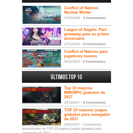
Conflict of Nations
Nuclear Winter
07/02/2024 -
0 Comentarios
League of Angels: Pact
giveaway para su primer
aniversario
27/11/2023 -
0 Comentarios
Conflict of Nations para
jugadores nuevos
02/11/2023 -
0 Comentarios
Últimos Top 10
Top 10 mejores
MMORPG gratuitos de
2017
24/10/2017 -
6 Comentarios
TOP 10 mejores juegos
gratuitos para navegador
de 2017
23/10/2017 -
Comentarios
desactivados
en TOP 10 mejores juegos gratuitos para
navegador de 2017