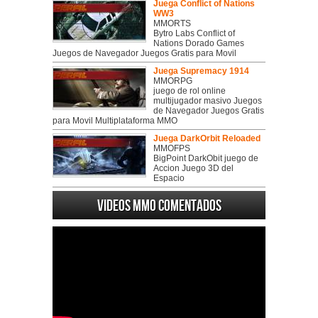
Juega Conflict of Nations
WW3
MMORTS
Bytro Labs Conflict of
Nations Dorado Games
Juegos de Navegador Juegos Gratis para Movil
Juega Supremacy 1914
MMORPG
juego de rol online
multijugador masivo Juegos
de Navegador Juegos Gratis
para Movil Multiplataforma MMO
Juega DarkOrbit Reloaded
MMOFPS
BigPoint DarkObit juego de
Accion Juego 3D del
Espacio
Videos MMO Comentados