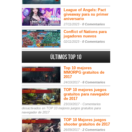
League of Angels: Pact
giveaway para su primer
aniversario
27/11/2023 -
0 Comentarios
Conflict of Nations para
jugadores nuevos
02/11/2023 -
0 Comentarios
Últimos Top 10
Top 10 mejores
MMORPG gratuitos de
2017
24/10/2017 -
6 Comentarios
TOP 10 mejores juegos
gratuitos para navegador
de 2017
23/10/2017 -
Comentarios
desactivados
en TOP 10 mejores juegos gratuitos para
navegador de 2017
TOP 10 Mejores juegos
shooter gratuitos de 2017
26/09/2017 -
2 Comentarios