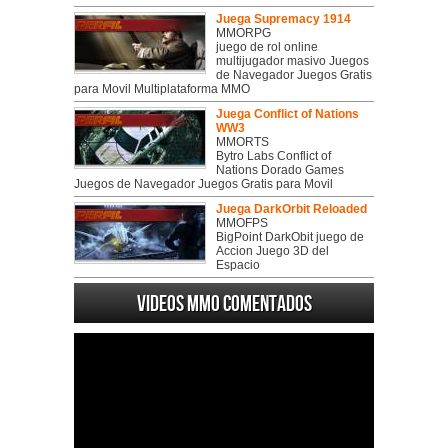
Juega Supremacy 1914
MMORPG
juego de rol online
multijugador masivo Juegos
de Navegador Juegos Gratis
para Movil Multiplataforma MMO
Juega Conflict of Nations
WW3
MMORTS
Bytro Labs Conflict of
Nations Dorado Games
Juegos de Navegador Juegos Gratis para Movil
Juega DarkOrbit Reloaded
MMOFPS
BigPoint DarkObit juego de
Accion Juego 3D del
Espacio
Videos MMO Comentados