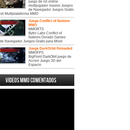
juego de rol online
multijugador masivo Juegos
de Navegador Juegos Gratis
vil Multiplataforma MMO
Juega Conflict of Nations
WW3
MMORTS
Bytro Labs Conflict of
Nations Dorado Games
de Navegador Juegos Gratis para Movil
Juega DarkOrbit Reloaded
MMOFPS
BigPoint DarkObit juego de
Accion Juego 3D del
Espacio
Videos MMO Comentados