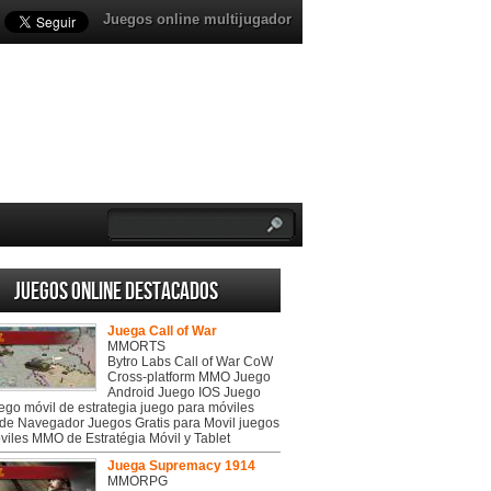
Juegos online multijugador
Juegos online destacados
Juega Call of War
MMORTS
Bytro Labs Call of War CoW
Cross-platform MMO Juego
Android Juego IOS Juego
uego móvil de estrategia juego para móviles
de Navegador Juegos Gratis para Movil juegos
viles MMO de Estratégia Móvil y Tablet
Juega Supremacy 1914
MMORPG