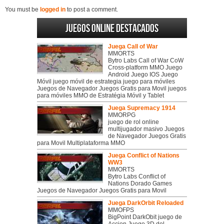
You must be
logged in
to post a comment.
Juegos online destacados
Juega Call of War
MMORTS
Bytro Labs Call of War CoW
Cross-platform MMO Juego
Android Juego IOS Juego
Móvil juego móvil de estrategia juego para móviles
Juegos de Navegador Juegos Gratis para Movil juegos
para móviles MMO de Estratégia Móvil y Tablet
Juega Supremacy 1914
MMORPG
juego de rol online
multijugador masivo Juegos
de Navegador Juegos Gratis
para Movil Multiplataforma MMO
Juega Conflict of Nations
WW3
MMORTS
Bytro Labs Conflict of
Nations Dorado Games
Juegos de Navegador Juegos Gratis para Movil
Juega DarkOrbit Reloaded
MMOFPS
BigPoint DarkObit juego de