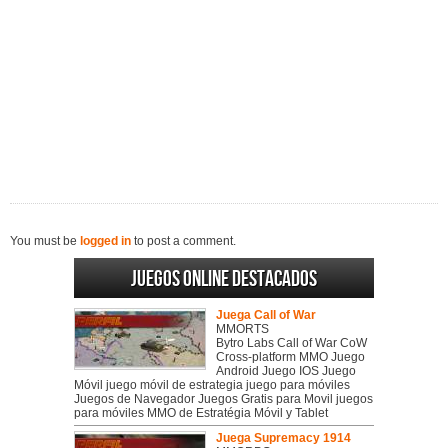
You must be
logged in
to post a comment.
Juegos online destacados
Juega Call of War
MMORTS
Bytro Labs Call of War CoW
Cross-platform MMO Juego
Android Juego IOS Juego
Móvil juego móvil de estrategia juego para móviles
Juegos de Navegador Juegos Gratis para Movil juegos
para móviles MMO de Estratégia Móvil y Tablet
Juega Supremacy 1914