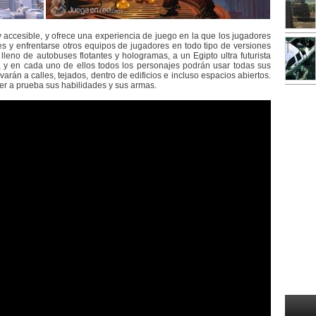
 accesible, y ofrece una experiencia de juego en la que los jugadores
s y enfrentarse otros equipos de jugadores en todo tipo de versiones
lleno de autobuses flotantes y hologramas, a un Egipto ultra futurista
o, y en cada uno de ellos todos los personajes podrán usar todas sus
varán a calles, tejados, dentro de edificios e incluso espacios abiertos.
er a prueba sus habilidades y sus armas.