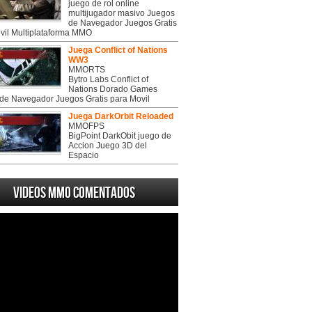
juego de rol online
multijugador masivo Juegos
de Navegador Juegos Gratis
vil Multiplataforma MMO
Juega Conflict of Nations
WW3
MMORTS
Bytro Labs Conflict of
Nations Dorado Games
de Navegador Juegos Gratis para Movil
Juega DarkOrbit Reloaded
MMOFPS
BigPoint DarkObit juego de
Accion Juego 3D del
Espacio
Videos MMO Comentados