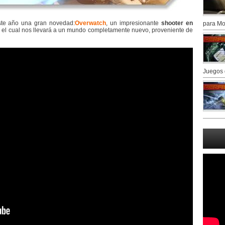
te año una gran novedad:
Overwatch
, un impresionante
shooter en
para Mo
y el cual nos llevará a un mundo completamente nuevo, proveniente de
Juegos 