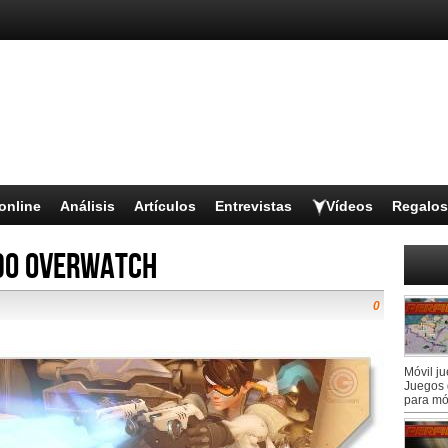
online
Análisis
Artículos
Entrevistas
Vídeos
Regalos
do Overwatch
0
Móvil j
Juegos 
para mó