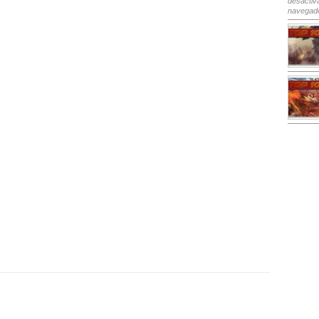
desactiv
navegad