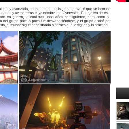
nte muy avanzada, en la que una crisis global provocó que se formase
oldados y aventureros cuyo nombre era Overwatch. El objetivo de esta
ndo en guerra, lo cual tras unos años consiguieron, pero como su
ncia del grupo poco a poco fue desvaneciéndose, y el grupo acabó por
a, el mundo sigue necesitando a héroes que lo vigilen y lo protejan.