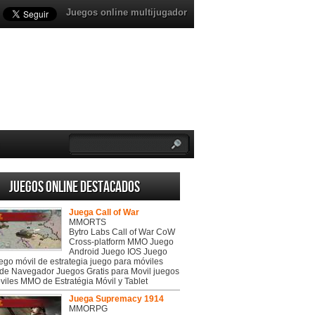
Juegos online multijugador
Juegos online destacados
Juega Call of War
MMORTS
Bytro Labs Call of War CoW
Cross-platform MMO Juego
Android Juego IOS Juego
uego móvil de estrategia juego para móviles
de Navegador Juegos Gratis para Movil juegos
viles MMO de Estratégia Móvil y Tablet
Juega Supremacy 1914
MMORPG