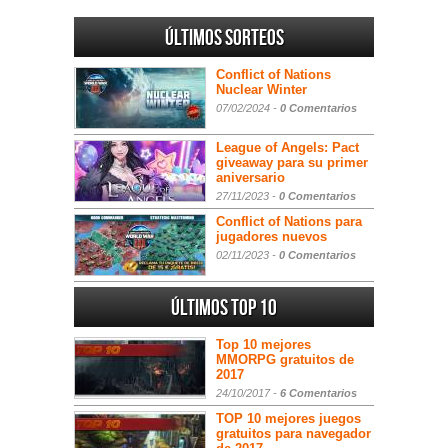
Últimos sorteos
Conflict of Nations
Nuclear Winter
07/02/2024 -
0 Comentarios
League of Angels: Pact
giveaway para su primer
aniversario
27/11/2023 -
0 Comentarios
Conflict of Nations para
jugadores nuevos
02/11/2023 -
0 Comentarios
Últimos Top 10
Top 10 mejores
MMORPG gratuitos de
2017
24/10/2017 -
6 Comentarios
TOP 10 mejores juegos
gratuitos para navegador