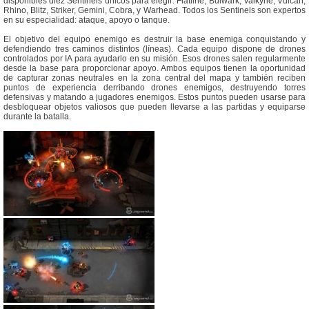
disponibles diez Sentinels únicos para elegir: Flatline, Bulwark, Valkyrie, Vulcan,
Rhino, Blitz, Striker, Gemini, Cobra, y Warhead. Todos los Sentinels son expertos
en su especialidad: ataque, apoyo o tanque.
El objetivo del equipo enemigo es destruir la base enemiga conquistando y
defendiendo tres caminos distintos (líneas). Cada equipo dispone de drones
controlados por IA para ayudarlo en su misión. Esos drones salen regularmente
desde la base para proporcionar apoyo. Ambos equipos tienen la oportunidad
de capturar zonas neutrales en la zona central del mapa y también reciben
puntos de experiencia derribando drones enemigos, destruyendo torres
defensivas y matando a jugadores enemigos. Estos puntos pueden usarse para
desbloquear objetos valiosos que pueden llevarse a las partidas y equiparse
durante la batalla.