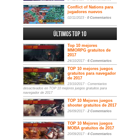
Conflict of Nations para
jugadores nuevos
02/11/2023 -
0 Comentarios
Últimos Top 10
Top 10 mejores
MMORPG gratuitos de
2017
24/10/2017 -
6 Comentarios
TOP 10 mejores juegos
gratuitos para navegador
de 2017
23/10/2017 -
Comentarios
desactivados
en TOP 10 mejores juegos gratuitos para
navegador de 2017
TOP 10 Mejores juegos
shooter gratuitos de 2017
26/09/2017 -
2 Comentarios
TOP 10 Mejores juegos
MOBA gratuitos de 2017
20/09/2017 -
4 Comentarios