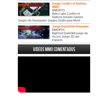
Juega Conflict of Nations
WW3
MMORTS
Bytro Labs Conflict of
Nations Dorado Games
Juegos de Navegador Juegos Gratis para Movil
Juega DarkOrbit Reloaded
MMOFPS
BigPoint DarkObit juego de
Accion Juego 3D del
Espacio
Videos MMO Comentados