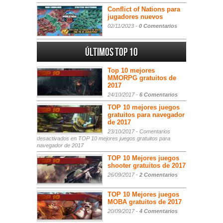
Conflict of Nations para
jugadores nuevos
02/11/2023 -
0 Comentarios
Últimos Top 10
Top 10 mejores
MMORPG gratuitos de
2017
24/10/2017 -
6 Comentarios
TOP 10 mejores juegos
gratuitos para navegador
de 2017
23/10/2017 -
Comentarios
desactivados
en TOP 10 mejores juegos gratuitos para
navegador de 2017
TOP 10 Mejores juegos
shooter gratuitos de 2017
26/09/2017 -
2 Comentarios
TOP 10 Mejores juegos
MOBA gratuitos de 2017
20/09/2017 -
4 Comentarios