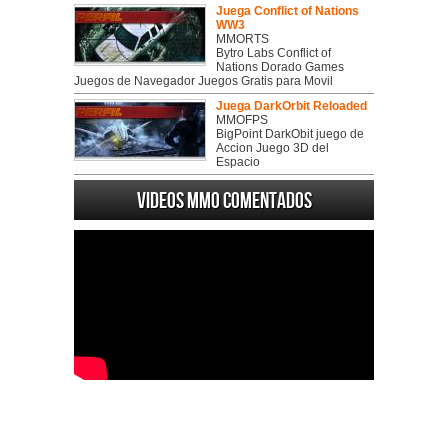
Juega Conflict of Nations
WW3
MMORTS
Bytro Labs Conflict of
Nations Dorado Games
Juegos de Navegador Juegos Gratis para Movil
Juega DarkOrbit Reloaded
MMOFPS
BigPoint DarkObit juego de
Accion Juego 3D del
Espacio
Videos MMO Comentados