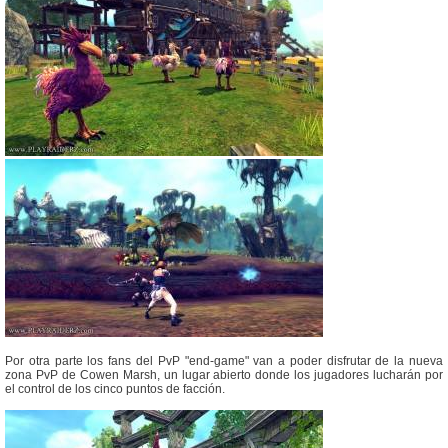
Por otra parte los fans del PvP "end-game" van a poder disfrutar de la nueva
zona PvP de Cowen Marsh, un lugar abierto donde los jugadores lucharán por
el control de los cinco puntos de facción.