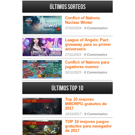
Últimos sorteos
Conflict of Nations
Nuclear Winter
07/02/2024 -
0 Comentarios
League of Angels: Pact
giveaway para su primer
aniversario
27/11/2023 -
0 Comentarios
Conflict of Nations para
jugadores nuevos
02/11/2023 -
0 Comentarios
Últimos Top 10
Top 10 mejores
MMORPG gratuitos de
2017
24/10/2017 -
6 Comentarios
TOP 10 mejores juegos
gratuitos para navegador
de 2017