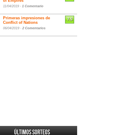
of Empires
11/04/2019 -
1 Comentario
Primeras impresiones de
7.5
Conflict of Nations
06/04/2019 -
2 Comentarios
Últimos sorteos