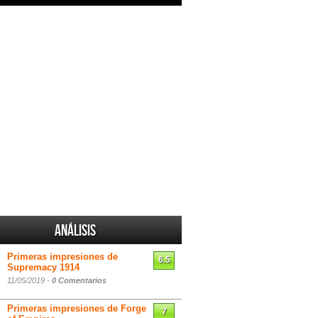
Análisis
Primeras impresiones de
6.5
Supremacy 1914
11/05/2019 -
0 Comentarios
Primeras impresiones de Forge
7