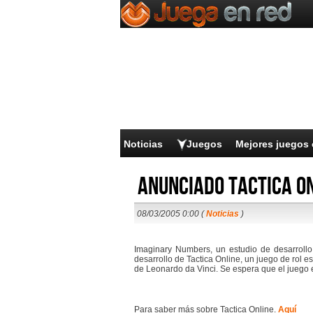
Noticias
Juegos
Mejores juegos 
Anunciado Tactica O
08/03/2005 0:00 (
Noticias
)
Imaginary Numbers, un estudio de desarrollo
desarrollo de Tactica Online, un juego de rol e
de Leonardo da Vinci. Se espera que el juego 
Para saber más sobre Tactica Online.
Aquí