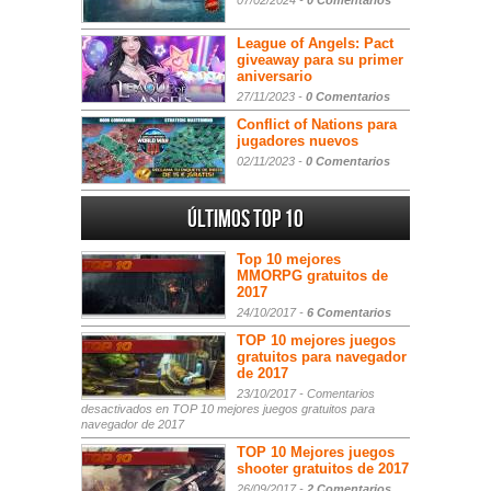
07/02/2024 -
0 Comentarios
League of Angels: Pact
giveaway para su primer
aniversario
27/11/2023 -
0 Comentarios
Conflict of Nations para
jugadores nuevos
02/11/2023 -
0 Comentarios
Últimos Top 10
Top 10 mejores
MMORPG gratuitos de
2017
24/10/2017 -
6 Comentarios
TOP 10 mejores juegos
gratuitos para navegador
de 2017
23/10/2017 -
Comentarios
desactivados
en TOP 10 mejores juegos gratuitos para
navegador de 2017
TOP 10 Mejores juegos
shooter gratuitos de 2017
26/09/2017 -
2 Comentarios