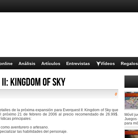
online
Análisis
Artículos
Entrevistas
Vídeos
Regalos
II: Kingdom of Sky
0
talles de la próxima expansión para Everquest II: Kingdom of Sky que
 el próximo 21 de febrero de 2006 al precio recomendado de 26.99$.
Móvil j
ísticas principales:
Juegos 
para mó
ea como aventurero o artesano.
ecializar las habilidades del personaje.