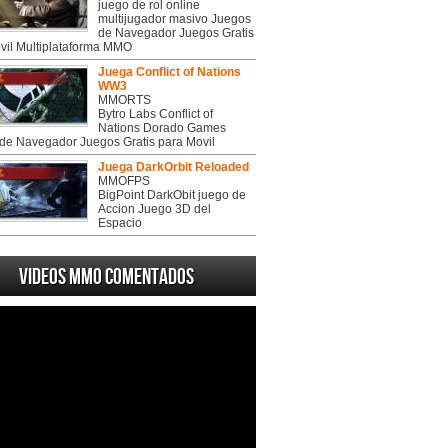
juego de rol online
multijugador masivo Juegos
de Navegador Juegos Gratis
vil Multiplataforma MMO
Juega Conflict of Nations
WW3
MMORTS
Bytro Labs Conflict of
Nations Dorado Games
de Navegador Juegos Gratis para Movil
Juega DarkOrbit Reloaded
MMOFPS
BigPoint DarkObit juego de
Accion Juego 3D del
Espacio
Videos MMO Comentados