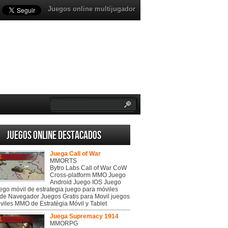
Juegos online multijugador
Juegos online destacados
Juega Call of War
MMORTS
Bytro Labs Call of War CoW
Cross-platform MMO Juego
Android Juego IOS Juego
uego móvil de estrategia juego para móviles
de Navegador Juegos Gratis para Movil juegos
viles MMO de Estratégia Móvil y Tablet
Juega Supremacy 1914
MMORPG