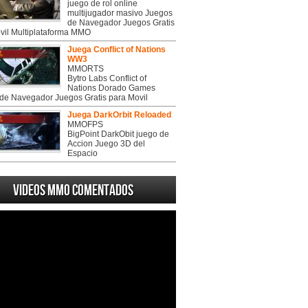
juego de rol online
multijugador masivo Juegos
de Navegador Juegos Gratis
vil Multiplataforma MMO
Juega Conflict of Nations
WW3
MMORTS
Bytro Labs Conflict of
Nations Dorado Games
de Navegador Juegos Gratis para Movil
Juega DarkOrbit Reloaded
MMOFPS
BigPoint DarkObit juego de
Accion Juego 3D del
Espacio
Videos MMO Comentados