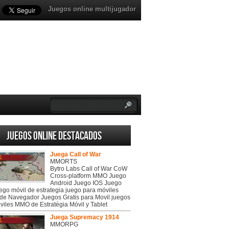
Juegos online multijugador
Juegos online destacados
Juega Call of War
MMORTS
Bytro Labs Call of War CoW
Cross-platform MMO Juego
Android Juego IOS Juego
uego móvil de estrategia juego para móviles
de Navegador Juegos Gratis para Movil juegos
viles MMO de Estratégia Móvil y Tablet
Juega Supremacy 1914
MMORPG