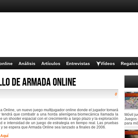
online
Análisis
Artículos
Entrevistas
Vídeos
Regalos
llo de Armada Online
0
a Online, un nuevo juego multijugador online donde el jugador tomará
y tendrá que combatir a una horda alienígena biomecánica llamada la
Móvil j
 un shooter espacial con el crecimiento a largo plazo y la exploración
Juegos 
 e intensidad de un juego de estrategia en tiempo real. Las pruebas
para mó
y se espera que Armada Online sea lanzado a finales de 2006.
.
Aquí