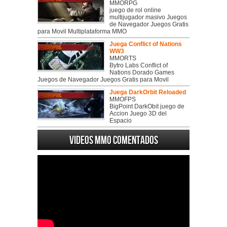
MMORPG
juego de rol online
multijugador masivo Juegos
de Navegador Juegos Gratis
para Movil Multiplataforma MMO
Juega Conflict of Nations
WW3
MMORTS
Bytro Labs Conflict of
Nations Dorado Games
Juegos de Navegador Juegos Gratis para Movil
Juega DarkOrbit Reloaded
MMOFPS
BigPoint DarkObit juego de
Accion Juego 3D del
Espacio
Videos MMO Comentados