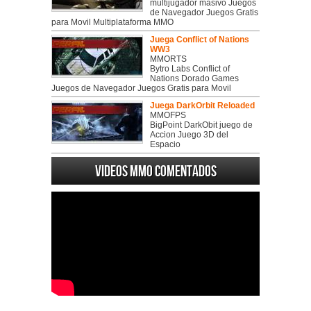
multijugador masivo Juegos
de Navegador Juegos Gratis
para Movil Multiplataforma MMO
Juega Conflict of Nations
WW3
MMORTS
Bytro Labs Conflict of
Nations Dorado Games
Juegos de Navegador Juegos Gratis para Movil
Juega DarkOrbit Reloaded
MMOFPS
BigPoint DarkObit juego de
Accion Juego 3D del
Espacio
Videos MMO Comentados