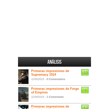
Análisis
Primeras impresiones de
6.5
Supremacy 1914
11/05/2019 -
0 Comentarios
Primeras impresiones de Forge
7
of Empires
11/04/2019 -
1 Comentario
Primeras impresiones de
7.5