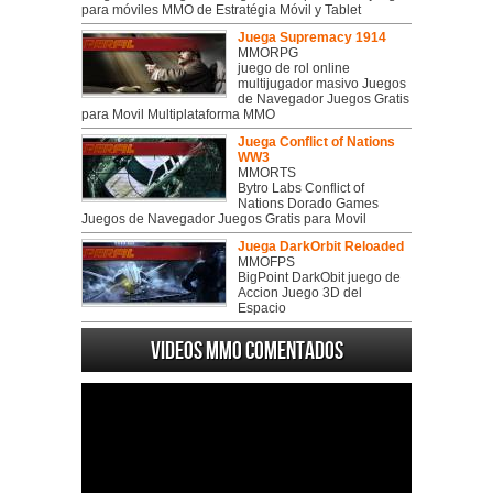
para móviles MMO de Estratégia Móvil y Tablet
Juega Supremacy 1914
MMORPG
juego de rol online
multijugador masivo Juegos
de Navegador Juegos Gratis
para Movil Multiplataforma MMO
Juega Conflict of Nations
WW3
MMORTS
Bytro Labs Conflict of
Nations Dorado Games
Juegos de Navegador Juegos Gratis para Movil
Juega DarkOrbit Reloaded
MMOFPS
BigPoint DarkObit juego de
Accion Juego 3D del
Espacio
Videos MMO Comentados