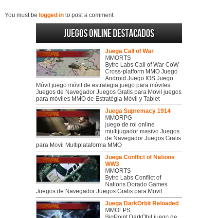
You must be
logged in
to post a comment.
Juegos online destacados
Juega Call of War
MMORTS
Bytro Labs Call of War CoW
Cross-platform MMO Juego
Android Juego IOS Juego
Móvil juego móvil de estrategia juego para móviles
Juegos de Navegador Juegos Gratis para Movil juegos
para móviles MMO de Estratégia Móvil y Tablet
Juega Supremacy 1914
MMORPG
juego de rol online
multijugador masivo Juegos
de Navegador Juegos Gratis
para Movil Multiplataforma MMO
Juega Conflict of Nations
WW3
MMORTS
Bytro Labs Conflict of
Nations Dorado Games
Juegos de Navegador Juegos Gratis para Movil
Juega DarkOrbit Reloaded
MMOFPS
BigPoint DarkObit juego de