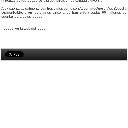
la lealtad de los jugadores y la combinación de calidad y diversión.
Artix cuenta actualmente con tres títulos como son AdventureQuest, MechQuest y
DragonFable, y en los últimos cinco años han sido creadas 60 millones de
cuentas para estos juegos.
Puedes ver la web del juego