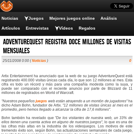
Noticias
Juegos
Mejores juegos online
Análisis
Artículos
Entrevistas
Vídeos
Regalos
AdventureQuest registra doce millones de visitas
mensuales
25/11/2008 0:00 (
Noticias
)
0
Artix Entertainment ha anunciado que la web de su juego AdventureQuest está
registrando 400.000 visitas únicas cada día, lo que son 12 millones al mes. Esta
cifra es todo un récord y más para una compañía modesta como la suya, y
puede ser comparado con el reciente anuncio por parte de Blizzard de 11
millones de registrados en World of Warcraft.
"Nuestros pequeños
juegos
web están atrayendo a un montón de jugadores"
ha
dicho Adam Bohn, fundador de Artix.
"12 millones de visitas únicas al mes es el
promedio, pero hemos llegado a alcanzar la cifra de 17,6 millones".
Bohn también ha revelado que
"De los visitantes de nuestra web, un 33% de
ellos tienen una cuenta activa en alguno de nuestros juegos"
, lo que es una de
las cifras más altas en la industria de los videojuegos. Los motivos de este
tremendo éxito son, según Bohn, las actualizaciones semanales de cada juego,