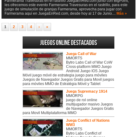
Farmerama Travesuras en el rastrillo JuegaEnRed.com junto con BigPoint,
les ofrecemos este evento Farmerama Travesuras en el rastrillo, para este
juego de simulación de granjas Farmerama, aprovecha para jugar con
Farmerama aquí en JuegaEnRed.com, desde hoy al 17 de Junio....
Más »
1
2
3
4
›
»
Juegos online destacados
Juega Call of War
MMORTS
Bytro Labs Call of War CoW
Cross-platform MMO Juego
Android Juego IOS Juego
Móvil juego móvil de estrategia juego para móviles
Juegos de Navegador Juegos Gratis para Movil juegos
para móviles MMO de Estratégia Móvil y Tablet
Juega Supremacy 1914
MMORPG
juego de rol online
multijugador masivo Juegos
de Navegador Juegos Gratis
para Movil Multiplataforma MMO
Juega Conflict of Nations
WW3
MMORTS
Bytro Labs Conflict of