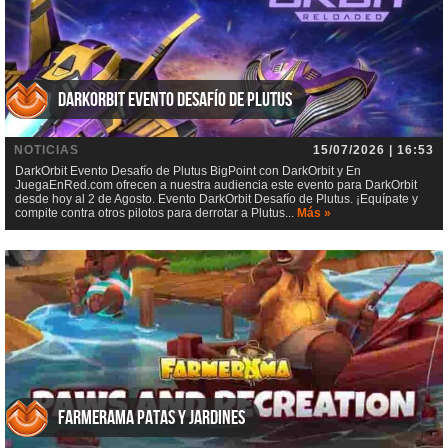
DarkOrbit Evento Desafío de Plutus
NOTICIAS
15/07/2026 | 16:53
DarkOrbit Evento Desafío de Plutus BigPoint con DarkOrbit y En
JuegaEnRed.com ofrecen a nuestra audiencia este evento para DarkOrbit
desde hoy al 2 de Agosto. Evento DarkOrbit Desafío de Plutus. ¡Equípate y
compite contra otros pilotos para derrotar a Plutus...
Más »
Farmerama Patas y jardines