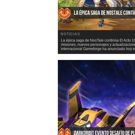
La épica saga de NosTale cont
NOTICIAS
La épica saga de NosTale continúa El Acto 1
misiones, nuevos personajes y actualizacione
internacional Gameforge ha anunciado hoy el 
DarkOrbit Evento Desafío de P