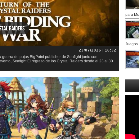
para Mo
stal Raiders
Juegos 
23/07/2026 | 16:32
la guerra de pujas BigPoint publisher de Seafight junto con
nto, Seafight El regreso de los Crystal Raiders desde el 23 al 30