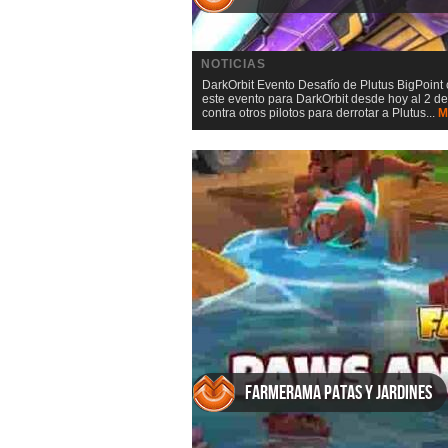
NOTICIAS
DarkOrbit Evento Desafío de Plutus BigPoin
este evento para DarkOrbit desde hoy al 2 de
contra otros pilotos para derrotar a Plutus...
M
Farmerama Patas y jardines