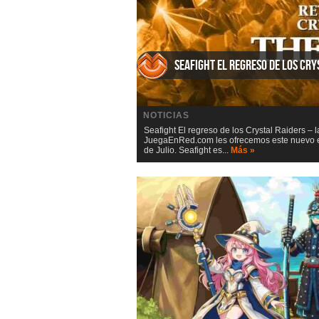
Seafight El regreso de los Cry
NOTICIAS
Seafight El regreso de los Crystal Raiders – 
JuegaEnRed.com les ofrecemos este nuevo eve
de Julio. Seafight es...
Más »