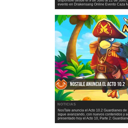
disponible desde el 9 de Julio al 22 de Jul
evento en Drakensang Online Evento Caza Ma
NosTale anuncia el Acto 10.2
NOTICIAS
NosTale anuncia el Acto 10.2 Guardianes de l
sigue avanzando, con nuevos contenidos y ac
presentado hoy el Acto 10, Parte 2: Guardiane