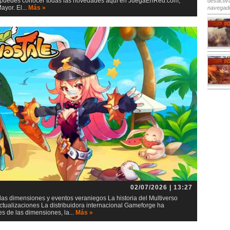
io, puedes conocer todas las novedades aquí en JuegaEnRed.com,
desactiv
yor. El...
Más »
navegad
02/07/2026 | 13:27
as dimensiones y eventos veraniegos La historia del Multiverso
tualizaciones La distribuidora internacional Gameforge ha
s de las dimensiones, la...
Más »