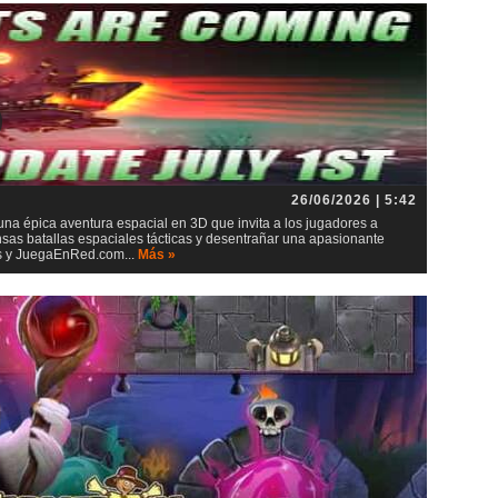
26/06/2026 | 5:42
 una épica aventura espacial en 3D que invita a los jugadores a
ensas batallas espaciales tácticas y desentrañar una apasionante
ios y JuegaEnRed.com...
Más »