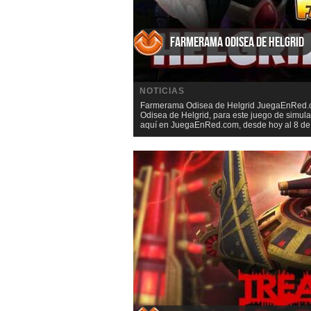
Farmerama Odisea de Helgrid
NOTICIAS
Farmerama Odisea de Helgrid JuegaEnRed.co
Odisea de Helgrid, para este juego de simu
aquí en JuegaEnRed.com, desde hoy al 8 de J