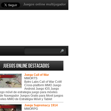
Juegos online multijugador
Juegos online destacados
Juega Call of War
MMORTS
Bytro Labs Call of War CoW
Cross-platform MMO Juego
Android Juego IOS Juego
uego móvil de estrategia juego para móviles
de Navegador Juegos Gratis para Movil juegos
viles MMO de Estratégia Móvil y Tablet
Juega Supremacy 1914
MMORPG