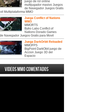
juego de rol online
multijugador masivo Juegos
de Navegador Juegos Gratis
vil Multiplataforma MMO
Juega Conflict of Nations
WW3
MMORTS
Bytro Labs Conflict of
Nations Dorado Games
de Navegador Juegos Gratis para Movil
Juega DarkOrbit Reloaded
MMOFPS
BigPoint DarkObit juego de
Accion Juego 3D del
Espacio
Videos MMO Comentados