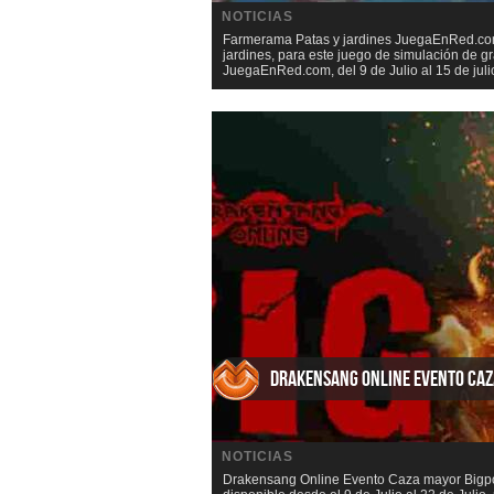
NOTICIAS
Farmerama Patas y jardines JuegaEnRed.com 
jardines, para este juego de simulación de
JuegaEnRed.com, del 9 de Julio al 15 de julio
Drakensang Online Evento Ca
NOTICIAS
Drakensang Online Evento Caza mayor Bigpo