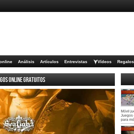
online
Análisis
Artículos
Entrevistas
Vídeos
Regalos
gos online gratuitos
Móvil j
Juegos 
para mó