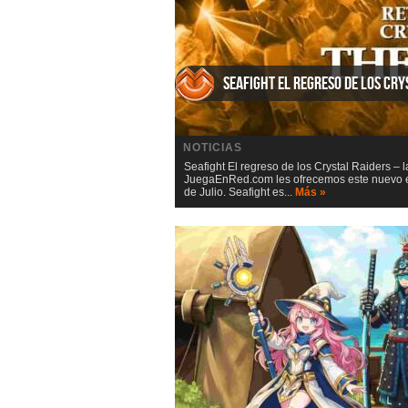
Seafight El regreso de los Cry
NOTICIAS
Seafight El regreso de los Crystal Raiders – 
JuegaEnRed.com les ofrecemos este nuevo eve
de Julio. Seafight es...
Más »