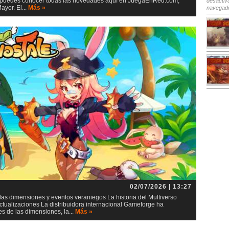
io, puedes conocer todas las novedades aquí en JuegaEnRed.com,
desactiv
yor. El...
Más »
navegad
02/07/2026 | 13:27
as dimensiones y eventos veraniegos La historia del Multiverso
tualizaciones La distribuidora internacional Gameforge ha
s de las dimensiones, la...
Más »