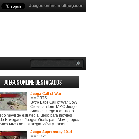
Juegos online multijugador
Juegos online destacados
Juega Call of War
MMORTS
Bytro Labs Call of War CoW
Cross-platform MMO Juego
Android Juego IOS Juego
uego móvil de estrategia juego para móviles
de Navegador Juegos Gratis para Movil juegos
viles MMO de Estratégia Móvil y Tablet
Juega Supremacy 1914
MMORPG