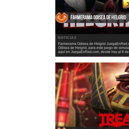
Farmerama Odisea de Helgrid
NOTICIAS
Farmerama Odisea de Helgrid JuegaEnRed.co
Odisea de Helgrid, para este juego de simu
aquí en JuegaEnRed.com, desde hoy al 8 de J