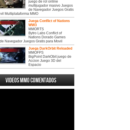
juego de rol online
multijugador masivo Juegos
de Navegador Juegos Gratis
vil Multiplataforma MMO
Juega Conflict of Nations
WW3
MMORTS
Bytro Labs Conflict of
Nations Dorado Games
de Navegador Juegos Gratis para Movil
Juega DarkOrbit Reloaded
MMOFPS
BigPoint DarkObit juego de
Accion Juego 3D del
Espacio
Videos MMO Comentados