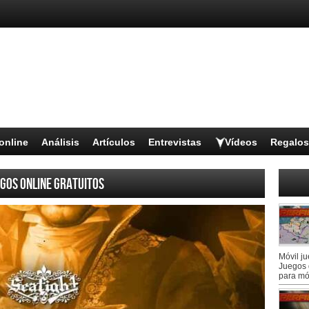
online
Análisis
Artículos
Entrevistas
Vídeos
Regalos
gos online gratuitos
Móvil j
Juegos 
para mó