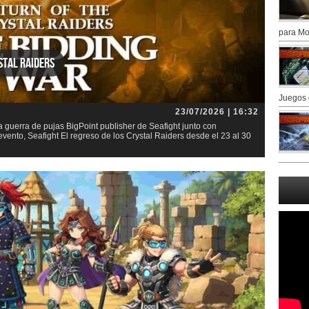
para Mo
stal Raiders
Juegos 
23/07/2026 | 16:32
la guerra de pujas BigPoint publisher de Seafight junto con
nto, Seafight El regreso de los Crystal Raiders desde el 23 al 30