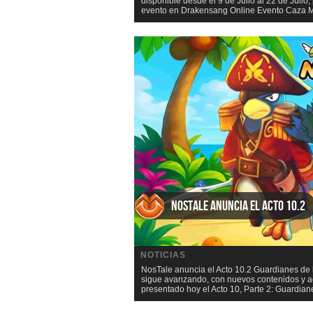
disponible desde el 9 de Julio al 22 de Jul
evento en Drakensang Online Evento Caza Ma
NosTale anuncia el Acto 10.2
NOTICIAS
NosTale anuncia el Acto 10.2 Guardianes de l
sigue avanzando, con nuevos contenidos y ac
presentado hoy el Acto 10, Parte 2: Guardiane