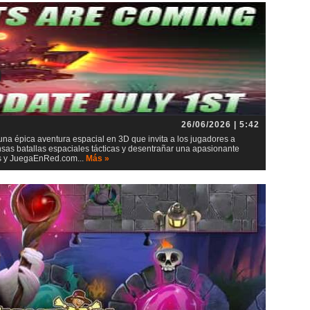
26/06/2026 | 5:42
 una épica aventura espacial en 3D que invita a los jugadores a
ensas batallas espaciales tácticas y desentrañar una apasionante
ios y JuegaEnRed.com...
Más »