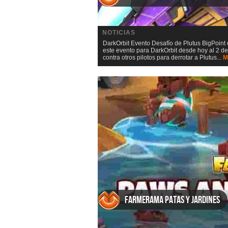
NOTICIAS
DarkOrbit Evento Desafío de Plutus BigPoin
este evento para DarkOrbit desde hoy al 2 de
contra otros pilotos para derrotar a Plutus...
M
Farmerama Patas y jardines