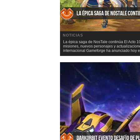
La épica saga de NosTale cont
NOTICIAS
La épica saga de NosTale continúa El Acto 1
misiones, nuevos personajes y actualizacione
internacional Gameforge ha anunciado hoy el 
DarkOrbit Evento Desafío de P