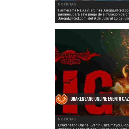
NOTICIAS
Farmerama Patas y jardines JuegaEnRed.com 
jardines, para este juego de simulación de
JuegaEnRed.com, del 9 de Julio al 15 de julio
Drakensang Online Evento Ca
NOTICIAS
Drakensang Online Evento Caza mayor Bigpo