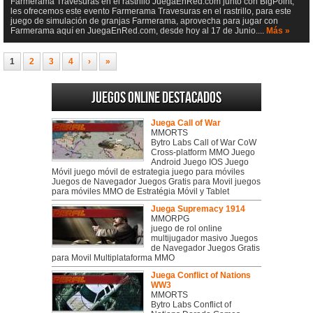
Farmerama Travesuras en el rastrillo JuegaEnRed.com junto con BigPoint,
les ofrecemos este evento Farmerama Travesuras en el rastrillo, para este
juego de simulación de granjas Farmerama, aprovecha para jugar con
Farmerama aquí en JuegaEnRed.com, desde hoy al 17 de Junio....
Más »
1
2
3
4
›
»
Juegos online destacados
Juega Call of War
MMORTS
Bytro Labs Call of War CoW
Cross-platform MMO Juego
Android Juego IOS Juego
Móvil juego móvil de estrategia juego para móviles
Juegos de Navegador Juegos Gratis para Movil juegos
para móviles MMO de Estratégia Móvil y Tablet
Juega Supremacy 1914
MMORPG
juego de rol online
multijugador masivo Juegos
de Navegador Juegos Gratis
para Movil Multiplataforma MMO
Juega Conflict of Nations
WW3
MMORTS
Bytro Labs Conflict of