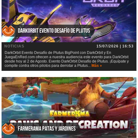
DarkOrbit Evento Desafío de Plutus
NOTICIAS
15/07/2026 | 16:53
DarkOrbit Evento Desafío de Plutus BigPoint con DarkOrbit y En
JuegaEnRed.com ofrecen a nuestra audiencia este evento para DarkOrbit
desde hoy al 2 de Agosto. Evento DarkOrbit Desafío de Plutus. ¡Equípate y
compite contra otros pilotos para derrotar a Plutus...
Más »
Farmerama Patas y jardines