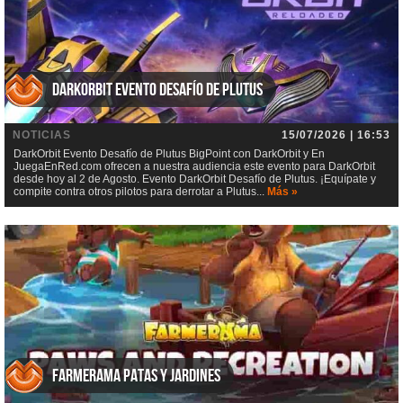
DarkOrbit Evento Desafío de Plutus
NOTICIAS
15/07/2026 | 16:53
DarkOrbit Evento Desafío de Plutus BigPoint con DarkOrbit y En
JuegaEnRed.com ofrecen a nuestra audiencia este evento para DarkOrbit
desde hoy al 2 de Agosto. Evento DarkOrbit Desafío de Plutus. ¡Equípate y
compite contra otros pilotos para derrotar a Plutus...
Más »
Farmerama Patas y jardines