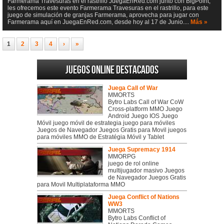
Farmerama Travesuras en el rastrillo JuegaEnRed.com junto con BigPoint,
les ofrecemos este evento Farmerama Travesuras en el rastrillo, para este
juego de simulación de granjas Farmerama, aprovecha para jugar con
Farmerama aquí en JuegaEnRed.com, desde hoy al 17 de Junio....
Más »
1
2
3
4
›
»
Juegos online destacados
Juega Call of War
MMORTS
Bytro Labs Call of War CoW
Cross-platform MMO Juego
Android Juego IOS Juego
Móvil juego móvil de estrategia juego para móviles
Juegos de Navegador Juegos Gratis para Movil juegos
para móviles MMO de Estratégia Móvil y Tablet
Juega Supremacy 1914
MMORPG
juego de rol online
multijugador masivo Juegos
de Navegador Juegos Gratis
para Movil Multiplataforma MMO
Juega Conflict of Nations
WW3
MMORTS
Bytro Labs Conflict of