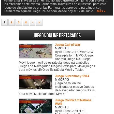
Farmerama Travesuras en el rastrillo JuegaEnRed.com junto con BigPoint,
les ofrecemos este evento Farmerama Travesuras en el rastrillo, para este
juego de simulación de granjas Farmerama, aprovecha para jugar con
Farmerama aquí en JuegaEnRed.com, desde hoy al 17 de Junio....
Más »
1
2
3
4
›
»
Juegos online destacados
Juega Call of War
MMORTS
Bytro Labs Call of War CoW
Cross-platform MMO Juego
Android Juego IOS Juego
Móvil juego móvil de estrategia juego para móviles
Juegos de Navegador Juegos Gratis para Movil juegos
para móviles MMO de Estratégia Móvil y Tablet
Juega Supremacy 1914
MMORPG
juego de rol online
multijugador masivo Juegos
de Navegador Juegos Gratis
para Movil Multiplataforma MMO
Juega Conflict of Nations
WW3
MMORTS
Bytro Labs Conflict of