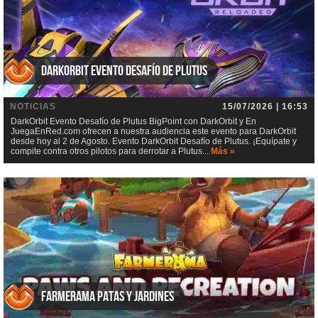
DarkOrbit Evento Desafío de Plutus
NOTICIAS
15/07/2026 | 16:53
DarkOrbit Evento Desafío de Plutus BigPoint con DarkOrbit y En
JuegaEnRed.com ofrecen a nuestra audiencia este evento para DarkOrbit
desde hoy al 2 de Agosto. Evento DarkOrbit Desafío de Plutus. ¡Equípate y
compite contra otros pilotos para derrotar a Plutus...
Más »
Farmerama Patas y jardines