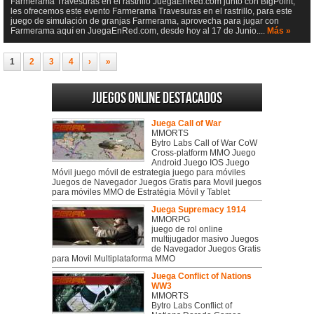
Farmerama Travesuras en el rastrillo JuegaEnRed.com junto con BigPoint,
les ofrecemos este evento Farmerama Travesuras en el rastrillo, para este
juego de simulación de granjas Farmerama, aprovecha para jugar con
Farmerama aquí en JuegaEnRed.com, desde hoy al 17 de Junio....
Más »
1
2
3
4
›
»
Juegos online destacados
Juega Call of War
MMORTS
Bytro Labs Call of War CoW
Cross-platform MMO Juego
Android Juego IOS Juego
Móvil juego móvil de estrategia juego para móviles
Juegos de Navegador Juegos Gratis para Movil juegos
para móviles MMO de Estratégia Móvil y Tablet
Juega Supremacy 1914
MMORPG
juego de rol online
multijugador masivo Juegos
de Navegador Juegos Gratis
para Movil Multiplataforma MMO
Juega Conflict of Nations
WW3
MMORTS
Bytro Labs Conflict of