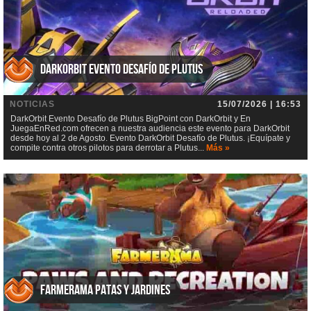
DarkOrbit Evento Desafío de Plutus
NOTICIAS
15/07/2026 | 16:53
DarkOrbit Evento Desafío de Plutus BigPoint con DarkOrbit y En
JuegaEnRed.com ofrecen a nuestra audiencia este evento para DarkOrbit
desde hoy al 2 de Agosto. Evento DarkOrbit Desafío de Plutus. ¡Equípate y
compite contra otros pilotos para derrotar a Plutus...
Más »
Farmerama Patas y jardines