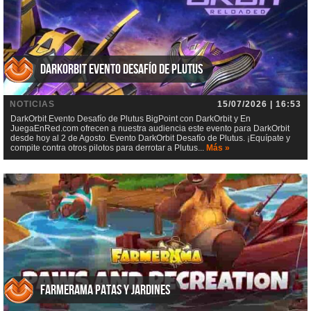
DarkOrbit Evento Desafío de Plutus
NOTICIAS
15/07/2026 | 16:53
DarkOrbit Evento Desafío de Plutus BigPoint con DarkOrbit y En
JuegaEnRed.com ofrecen a nuestra audiencia este evento para DarkOrbit
desde hoy al 2 de Agosto. Evento DarkOrbit Desafío de Plutus. ¡Equípate y
compite contra otros pilotos para derrotar a Plutus...
Más »
Farmerama Patas y jardines