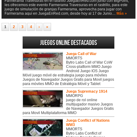
Farmerama Travesuras en el rastrillo JuegaEnRed.com junto con BigPoint,
les ofrecemos este evento Farmerama Travesuras en el rastrillo, para este
juego de simulación de granjas Farmerama, aprovecha para jugar con
Farmerama aquí en JuegaEnRed.com, desde hoy al 17 de Junio....
Más »
1
2
3
4
›
»
Juegos online destacados
Juega Call of War
MMORTS
Bytro Labs Call of War CoW
Cross-platform MMO Juego
Android Juego IOS Juego
Móvil juego móvil de estrategia juego para móviles
Juegos de Navegador Juegos Gratis para Movil juegos
para móviles MMO de Estratégia Móvil y Tablet
Juega Supremacy 1914
MMORPG
juego de rol online
multijugador masivo Juegos
de Navegador Juegos Gratis
para Movil Multiplataforma MMO
Juega Conflict of Nations
WW3
MMORTS
Bytro Labs Conflict of