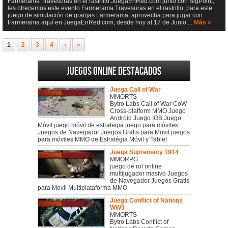
Farmerama Travesuras en el rastrillo JuegaEnRed.com junto con BigPoint,
les ofrecemos este evento Farmerama Travesuras en el rastrillo, para este
juego de simulación de granjas Farmerama, aprovecha para jugar con
Farmerama aquí en JuegaEnRed.com, desde hoy al 17 de Junio....
Más »
1
2
3
4
›
»
Juegos online destacados
Juega Call of War
MMORTS
Bytro Labs Call of War CoW
Cross-platform MMO Juego
Android Juego IOS Juego
Móvil juego móvil de estrategia juego para móviles
Juegos de Navegador Juegos Gratis para Movil juegos
para móviles MMO de Estratégia Móvil y Tablet
Juega Supremacy 1914
MMORPG
juego de rol online
multijugador masivo Juegos
de Navegador Juegos Gratis
para Movil Multiplataforma MMO
Juega Conflict of Nations
WW3
MMORTS
Bytro Labs Conflict of