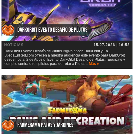
DarkOrbit Evento Desafío de Plutus
NOTICIAS
15/07/2026 | 16:53
DarkOrbit Evento Desafío de Plutus BigPoint con DarkOrbit y En
JuegaEnRed.com ofrecen a nuestra audiencia este evento para DarkOrbit
desde hoy al 2 de Agosto. Evento DarkOrbit Desafío de Plutus. ¡Equípate y
compite contra otros pilotos para derrotar a Plutus...
Más »
Farmerama Patas y jardines