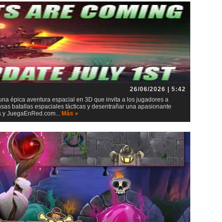
26/06/2026 | 5:42
 una épica aventura espacial en 3D que invita a los jugadores a
ensas batallas espaciales tácticas y desentrañar una apasionante
ios y JuegaEnRed.com...
Más »