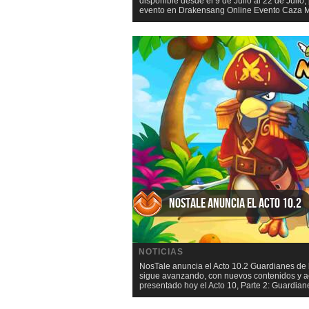
disponible desde el 9 de Julio al 22 de Jul
evento en Drakensang Online Evento Caza Ma
NosTale anuncia el Acto 10.2
NOTICIAS
NosTale anuncia el Acto 10.2 Guardianes de l
sigue avanzando, con nuevos contenidos y ac
presentado hoy el Acto 10, Parte 2: Guardiane