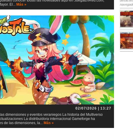
io, puedes conocer todas las novedades aquí en JuegaEnRed.com,
desactiv
yor. El...
Más »
navegad
02/07/2026 | 13:27
as dimensiones y eventos veraniegos La historia del Multiverso
tualizaciones La distribuidora internacional Gameforge ha
s de las dimensiones, la...
Más »