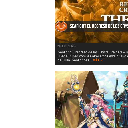
Seafight El regreso de los Cry
NOTICIAS
Seafight El regreso de los Crystal Raiders – 
JuegaEnRed.com les ofrecemos este nuevo eve
de Julio. Seafight es...
Más »