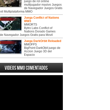
juego de rol online
multijugador masivo Juegos
de Navegador Juegos Gratis
vil Multiplataforma MMO
Juega Conflict of Nations
WW3
MMORTS
Bytro Labs Conflict of
Nations Dorado Games
de Navegador Juegos Gratis para Movil
Juega DarkOrbit Reloaded
MMOFPS
BigPoint DarkObit juego de
Accion Juego 3D del
Espacio
Videos MMO Comentados