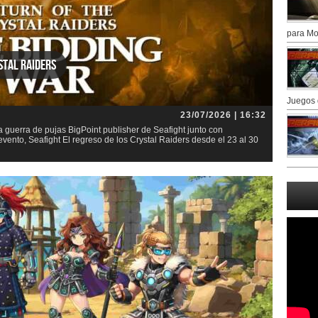
para Mo
stal Raiders
Juegos 
23/07/2026 | 16:32
la guerra de pujas BigPoint publisher de Seafight junto con
nto, Seafight El regreso de los Crystal Raiders desde el 23 al 30