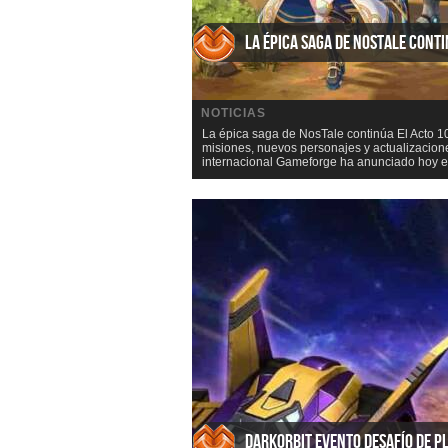
La épica saga de NosTale cont
NOTICIAS
La épica saga de NosTale continúa El Acto 1
misiones, nuevos personajes y actualizacione
internacional Gameforge ha anunciado hoy el 
DarkOrbit Evento Desafío de P