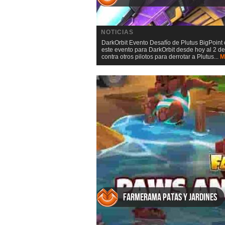
NOTICIAS
DarkOrbit Evento Desafío de Plutus BigPoin
este evento para DarkOrbit desde hoy al 2 de
contra otros pilotos para derrotar a Plutus...
M
Farmerama Patas y jardines