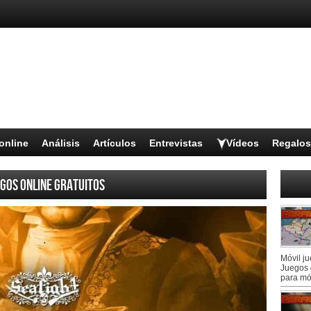
online
Análisis
Artículos
Entrevistas
Vídeos
Regalos
gos online gratuitos
Móvil j
Juegos 
para mó