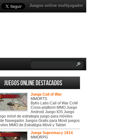
Juegos online multijugador
Juegos online destacados
Juega Call of War
MMORTS
Bytro Labs Call of War CoW
Cross-platform MMO Juego
Android Juego IOS Juego
uego móvil de estrategia juego para móviles
de Navegador Juegos Gratis para Movil juegos
viles MMO de Estratégia Móvil y Tablet
Juega Supremacy 1914
MMORPG