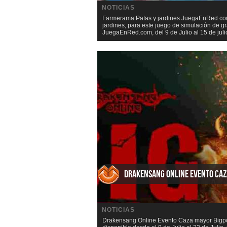
NOTICIAS
Farmerama Patas y jardines JuegaEnRed.com 
jardines, para este juego de simulación de
JuegaEnRed.com, del 9 de Julio al 15 de julio
Drakensang Online Evento Ca
NOTICIAS
Drakensang Online Evento Caza mayor Bigpo