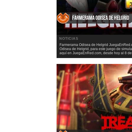
Farmerama Odisea de Helgrid
NOTICIAS
Farmerama Odisea de Helgrid JuegaEnRed.co
Odisea de Helgrid, para este juego de simu
aquí en JuegaEnRed.com, desde hoy al 8 de J