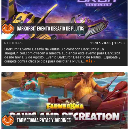
DarkOrbit Evento Desafío de Plutus
NOTICIAS
15/07/2026 | 16:53
DarkOrbit Evento Desafío de Plutus BigPoint con DarkOrbit y En
JuegaEnRed.com ofrecen a nuestra audiencia este evento para DarkOrbit
desde hoy al 2 de Agosto. Evento DarkOrbit Desafío de Plutus. ¡Equípate y
compite contra otros pilotos para derrotar a Plutus...
Más »
Farmerama Patas y jardines