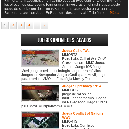
Farmerama Travesuras en el rastrillo JuegaEnRed.com junto con BigPoint,
les ofrecemos este evento Farmerama Travesuras en el rastrillo, para este
juego de simulación de granjas Farmerama, aprovecha para jugar con
Farmerama aquí en JuegaEnRed.com, desde hoy al 17 de Junio....
Más »
1
2
3
4
›
»
Juegos online destacados
Juega Call of War
MMORTS
Bytro Labs Call of War CoW
Cross-platform MMO Juego
Android Juego IOS Juego
Móvil juego móvil de estrategia juego para móviles
Juegos de Navegador Juegos Gratis para Movil juegos
para móviles MMO de Estratégia Móvil y Tablet
Juega Supremacy 1914
MMORPG
juego de rol online
multijugador masivo Juegos
de Navegador Juegos Gratis
para Movil Multiplataforma MMO
Juega Conflict of Nations
WW3
MMORTS
Bytro Labs Conflict of